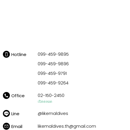
Driving Route Planner
099-459-9895
Hotline
099-459-9896
099-459-9791
099-459-9264
02-150-2450
Office
เปิดตลอด
@likemaldives
Line
likemaldives.th@gmail.com
Email