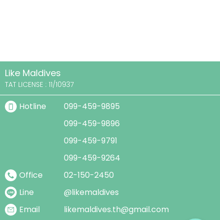
Like Maldives
TAT LICENSE :
11/10937
Hotline
099-459-9895
099-459-9896
099-459-9791
099-459-9264
Office
02-150-2450
Line
@likemaldives
Email
likemaldives.th@gmail.com