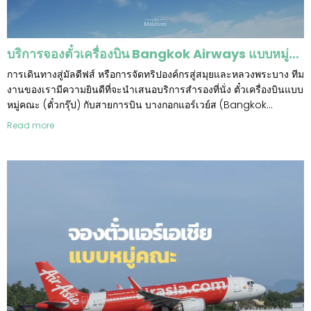
บริการจองตั๋วเครื่องบิน Bangkok Airways แบบหมู่คณะ เส้นทางมัลดีฟส์ และ เส้นทางอื่นๆ
การเดินทางสู่มัลดีฟส์ หรือการจัดทริปองค์กรสู่สมุยและหลวงพระบาง ทีม
งานของเรามีความยินดีที่จะนำเสนอบริการสำรองที่นั่ง ตั๋วเครื่องบินแบบ
หมู่คณะ (ตั๋วกรุ๊ป) กับสายการบิน บางกอกแอร์เวย์ส (Bangkok
Airways) เพื่อยกระดับการเดินทางเป็นกลุ่มให้พิเศษยิ่งกว่าเดิม ด้วย
Read more
บริการแบบฟูลเซอร์วิสและความยืดหยุ่นที่เหนือกว่าการจองตั๋วทั่วไป