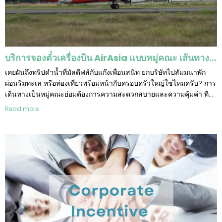
บริการจองตั๋วเครื่องบิน AirAsia แบบหมู่คณะ เส้นทางมัลดีฟส์ และ เส้นทางอื่นๆ
เคยฝันถึงทริปดำน้ำที่มัลดีฟส์กับแก๊งเพื่อนสนิท ยกบริษัทไปสัมมนาพัก
ผ่อนริมทะเล หรือท่องเที่ยวพร้อมหน้ากับครอบครัวใหญ่ใช่ไหมครับ? การ
เดินทางเป็นหมู่คณะย่อมต้องการความสะดวกสบายและความคุ้มค่า ทีม
งานมืออาชีพของเราพร้อมให้บริการจอง ตั๋วเครื่องบินแบบหมู่คณะ (ตั๋ว
Read more
กรุ๊ป) กับสายการบินแอร์เอเชีย (AirAsia) ซึ่งเป็นทางเลือกที่ตอบโจทย์
อย่างยิ่ง โดยเฉพาะสำหรับเส้นทางในฝันอย่าง มัลดีฟส์ และเส้นทางอื่นๆ
ทั่วเอเชีย ด้วยข้อดีหลายประการที่เหนือกว่าการจองตั๋วเดี่ยวทั่วไป