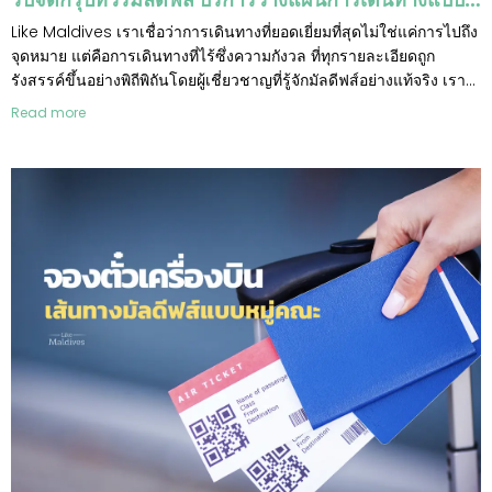
Like Maldives เราเชื่อว่าการเดินทางที่ยอดเยี่ยมที่สุดไม่ใช่แค่การไปถึง
จุดหมาย แต่คือการเดินทางที่ไร้ซึ่งความกังวล ที่ทุกรายละเอียดถูก
รังสรรค์ขึ้นอย่างพิถีพิถันโดยผู้เชี่ยวชาญที่รู้จักมัลดีฟส์อย่างแท้จริง เรา
ไม่ได้มอบแค่แผนการเดินทาง แต่เรามอบ "ความอุ่นใจ" และ
Read more
"ประสบการณ์ร่วมกัน" ที่จะตราตรึงอยู่ในใจของทุกท่านไปอีกนานแสน
นาน