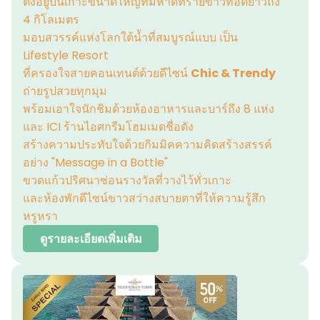
ตั้งอยู่บนเกาะขนาดใหญ่ที่มีหาดทรายขาวทอดยาวถึง
4 กิโลเมตร
มอบสวรรค์แห่งโลกใต้น้ำที่สมบูรณ์แบบ เป็น
Lifestyle Resort
ที่ครองใจสายคอนเทนต์ด้วยดีไซน์
Chic & Trendy
ถ่ายรูปสวยทุกมุม
พร้อมเอาใจนักชิมด้วยห้องอาหารและบาร์ถึง 8 แห่ง
และ ICI ร้านไอศกรีมโฮมเมดชื่อดัง
สร้างความประทับใจด้วยกิมมิคความคิดสร้างสรรค์
อย่าง "Message in a Bottle"
ขวดแก้วปริศนาซ่อนรางวัลที่วางไว้ทั่วเกาะ
และห้องพักดีไซน์ขาวสว่างสบายตาที่ให้ความรู้สึก
หรูหรา
ดูรายละเอียดเพิ่มเติม