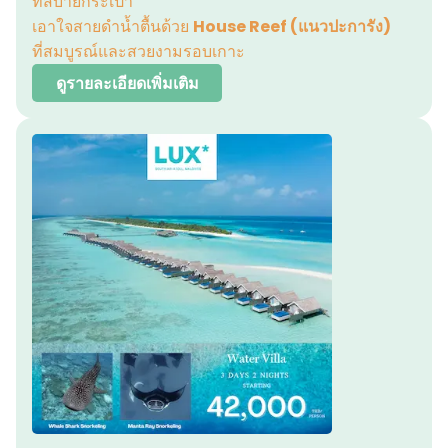
ที่สบายกระเป๋า
เอาใจสายดำน้ำตื้นด้วย
House Reef (แนวปะการัง)
ที่สมบูรณ์และสวยงามรอบเกาะ
ดูรายละเอียดเพิ่มเติม