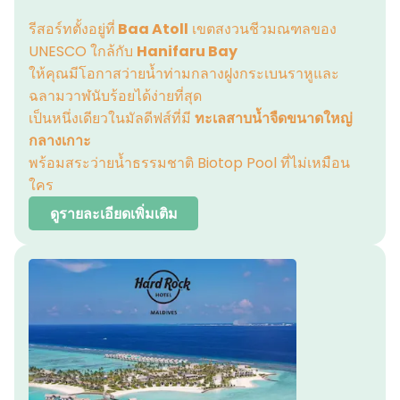
รีสอร์ทตั้งอยู่ที่
Baa Atoll
เขตสงวนชีวมณฑลของ
UNESCO ใกล้กับ
Hanifaru Bay
ให้คุณมีโอกาสว่ายน้ำท่ามกลางฝูงกระเบนราหูและ
ฉลามวาฬนับร้อยได้ง่ายที่สุด
เป็นหนึ่งเดียวในมัลดีฟส์ที่มี
ทะเลสาบน้ำจืดขนาดใหญ่
กลางเกาะ
พร้อมสระว่ายน้ำธรรมชาติ Biotop Pool ที่ไม่เหมือน
ใคร
ดูรายละเอียดเพิ่มเติม