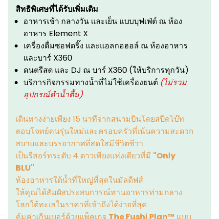
สิทธิพิเศษที่ได้รับเพิ่มเติม
อาหารเช้า กลางวัน และเย็น แบบบุฟเฟ่ต์ ณ ห้อง
อาหาร Element X
เครื่องดื่มซอฟดริ๊ง และแอลกอฮอล์ ณ ห้องอาหาร
และบาร์ X360
ดนตรีสด และ DJ ณ บาร์ X360 (ให้บริการทุกวัน)
บริการกิจกรรมทางน้ำที่ไม่ใช้เครื่องยนต์
(ไม่รวม
อุปกรณ์ดำน้ำตื้น)
เดินทางง่ายเพียง 15 นาทีจากสนามบินโดยสปีดโบ๊ท
ตอบโจทย์คนรุ่นใหม่และครอบครัวที่เน้นความสะดวก
สบายและบรรยากาศที่สดใสมีชีวิตชีวา
เป็นรีสอร์ทระดับ 4 ดาวเพียงแห่งเดียวที่มี
"Only
BLU"
ห้องอาหารใต้น้ำที่ใหญ่ที่สุดในมัลดีฟส์
ให้คุณได้สัมผัสประสบการณ์ทานอาหารท่ามกลาง
โลกใต้ทะเลในราคาที่เข้าถึงได้ง่ายที่สุด
คุ้มค่าเกินเบอร์ด้วยแพ็คเกจ
The Fushi Plan™
แบบ